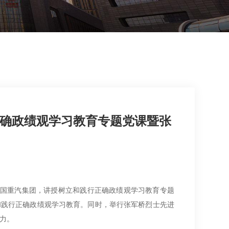
确政绩观学习教育专题党课暨张
中国重汽集团，讲授树立和践行正确政绩观学习教育专题
和践行正确政绩观学习教育。同时，举行张军桥烈士先进
力。