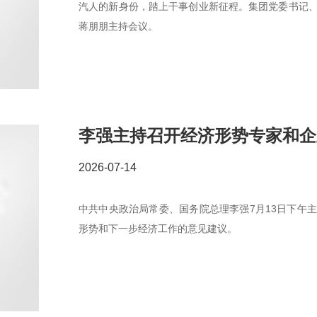
汽人的新身份，踏上干事创业新征程。集团党委书记
蒋朋朋主持会议。
李强主持召开经济形势专家和企
2026-07-14
中共中央政治局常委、国务院总理李强7月13日下午
形势和下一步经济工作的意见建议。