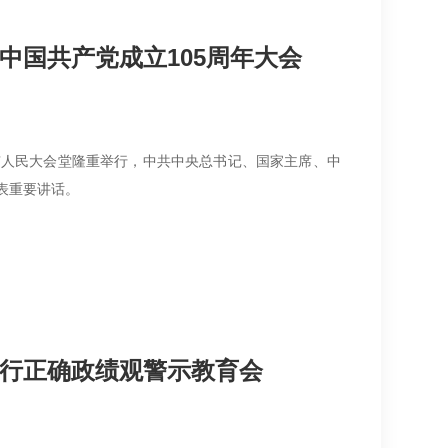
中国共产党成立105周年大会
北京人民大会堂隆重举行，中共中央总书记、国家主席、中
表重要讲话。
行正确政绩观警示教育会