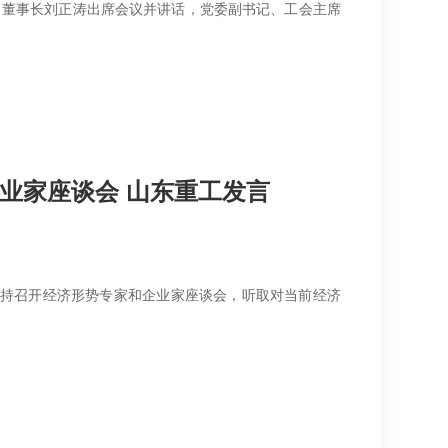
、董事长刘正涛出席会议并讲话，党委副书记、工会主席
业家座谈会 山东重工发言
主持召开经济形势专家和企业家座谈会，听取对当前经济