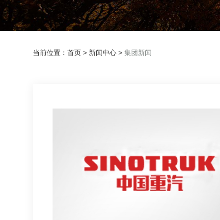
当前位置：
首页
>
新闻中心
>
集团新闻