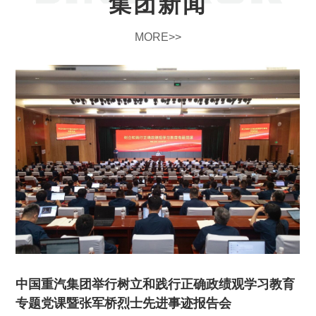
集团新闻
MORE>>
中国重汽集团举行树立和践行正确政绩观学习教育
专题党课暨张军桥烈士先进事迹报告会