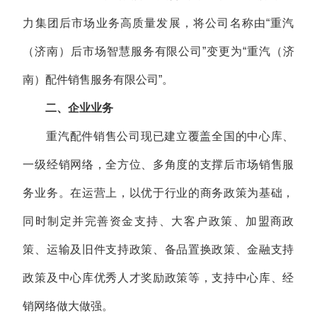
力集团后市场业务高质量发展，将公司名称由“重汽
（济南）后市场智慧服务有限公司”变更为“重汽（济
南）配件销售服务有限公司”。
二、企业业务
重汽配件销售公司现已建立覆盖全国的中心库、
一级经销网络，全方位、多角度的支撑后市场销售服
务业务。在运营上，以优于行业的商务政策为基础，
同时制定并完善资金支持、大客户政策、加盟商政
策、运输及旧件支持政策、备品置换政策、金融支持
政策及中心库优秀人才奖励政策等，支持中心库、经
销网络做大做强。