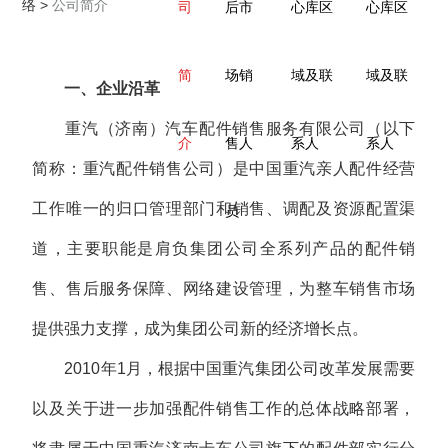
络
>
公司简介
司
后市
心库区
心库区
简
场销
域及联
域及联
一、企业沿革
重汽（济南）汽车配件销售服务有限公司（以下
介
售人
系人
系人
简称：重汽配件销售公司）是中国重汽亲人配件经营
工作唯一的归口管理部门和销售、调配及资源配置渠
员
道，主要职能是肩负集团公司全系列产品的配件销
售、售后服务保障、网络建设管理，为整车销售市场
提供强力支撑，成为集团公司新的经济增长点。
2010年1月，根据中国重汽集团公司改革发展需要
以及关于进一步加强配件销售工作的总体战略部署，