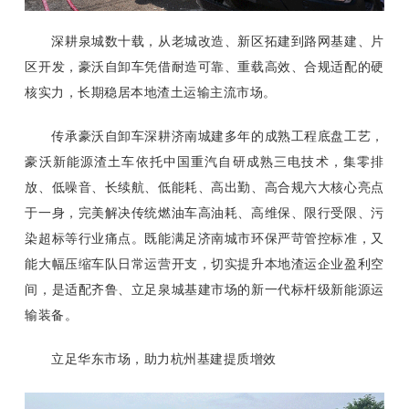
深耕泉城数十载，从老城改造、新区拓建到路网基建、片
区开发，豪沃自卸车凭借耐造可靠、重载高效、合规适配的硬
核实力，长期稳居本地渣土运输主流市场。
传承豪沃自卸车深耕济南城建多年的成熟工程底盘工艺，
豪沃新能源渣土车依托中国重汽自研成熟三电技术，集零排
放、低噪音、长续航、低能耗、高出勤、高合规六大核心亮点
于一身，完美解决传统燃油车高油耗、高维保、限行受限、污
染超标等行业痛点。既能满足济南城市环保严苛管控标准，又
能大幅压缩车队日常运营开支，切实提升本地渣运企业盈利空
间，是适配齐鲁、立足泉城基建市场的新一代标杆级新能源运
输装备。
立足华东市场，助力杭州基建提质增效