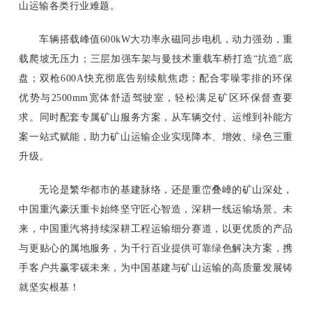
山运输各类行业难题。
车辆搭载峰值600kW大功率永磁同步电机，动力强劲，重
载爬坡无压力；三层加强车架与曼技术重载车桥打造“抗造”底
盘；双枪600A快充彻底告别续航焦虑；配合零噪零排的环保
优势与2500mm宽体舒适驾驶室，轻松满足矿区环保督查要
求。同时配套专属矿山服务方案，从车辆交付、运维到补能方
案一站式赋能，助力矿山运输企业实现降本、增效、绿色三重
升级。
无论是繁华都市的基建脉络，还是重峦叠嶂的矿山深处，
中国重汽豪沃重卡始终坚守匠心智造，深耕一线运输场景。未
来，中国重汽将持续深耕工程运输细分赛道，以更优质的产品
与更贴心的属地服务，为千行百业提供可靠绿色解决方案，携
手客户共赢零碳未来，为中国基建与矿山运输的高质量发展铸
就坚实根基！