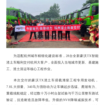
为适配杭州城市精细化建设标准，28台全新豪沃TX智能
渣土车顺利交付杭州大客户，全面投入当地城市更新、基建施
工、渣土清运等核心工程作业。
本次交付的豪沃TX渣土车搭载潍柴工程专用发动机，
7.8L大排量、340马力强劲动力让车辆起步迅猛、爬坡有力、
重载续航稳定，经过数十万小时台架试验与千万公里整车路试
验证，抗造耐造且故障率低。升级的NVH降噪减振技术，可