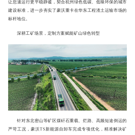
让怠速运行更平稳静谧，契合杭州绿色低碳、低噪环保的城市
建设标准，进一步夯实了豪沃重卡在华东工程渣土运输市场的
标杆地位。
深耕工矿场景，定制方案赋能矿山绿色转型
针对东北密山等矿区煤矸石重载、烂路、高频短途倒运的
严苛工况，豪沃TS新能源自卸车完成专项优化，精准解决矿