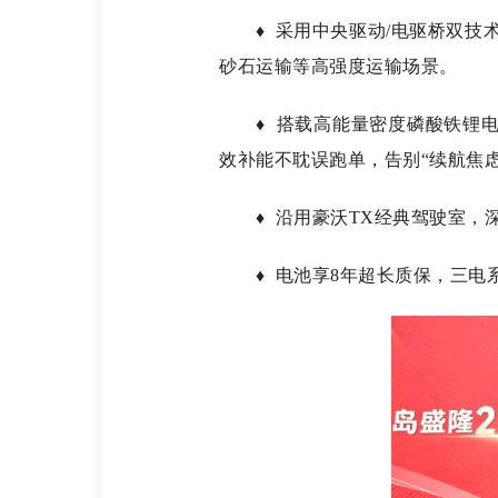
♦ 采用中央驱动/电驱桥双技术
砂石运输等高强度运输场景。
♦ 搭载高能量密度磷酸铁锂电池
效补能不耽误跑单，告别“续航焦虑
♦ 沿用豪沃TX经典驾驶室，深
♦ 电池享8年超长质保，三电系