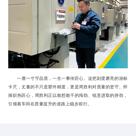
一厘一寸守品质，一生一事传匠心。这把刻度磨亮的游标
卡尺，丈量的不只是塑件精度，更是周胜利对质量的坚守。怀
揣炽热匠心，周胜利正以敢想敢干的闯劲、锐意进取的拼劲，
引领着车间在质量提升的道路上稳步前行。