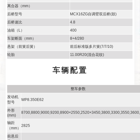
离合器（mm）
后桥型号
MCX16ZG自调臂双后桥(鼓)
后桥速比
4.8
油箱（L）
400
车架断面（mm）
8+4/280
悬架（前簧后簧）
前后标准版多片簧(7/7/10)
轮胎
11.00R20(混合花纹)
车辆配置
整车参数
发动机
WP8.350E62
型号
外形
8700,8800,9000,9200,8900×2550,2520×3450,3800,3300,3550,3600
(mm)
轴距
2825
（mm）
前悬后