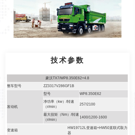
技术参数
豪沃TX7/WP8.350E62+4.8
整车型号
ZZ3317V286GF1B
型号
WP8.350E62
净功率（kw）/转速
257/2100
发动机
（r/min）
最大扭矩（Nm）/转速
1400/1200-1600
（r/min）
HW19712L变速箱+HW50直联式取力
变速箱
器