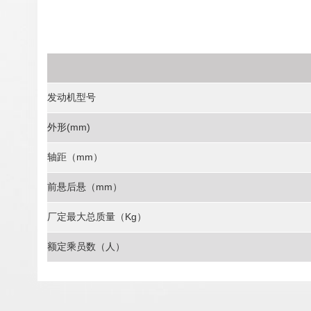
发动机型号
外形(mm)
轴距（mm）
前悬后悬（mm）
厂定最大总质量（Kg）
额定乘员数（人）