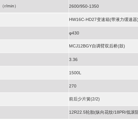
r/min）
2600/950-1350
HW16C-HD27变速箱(带液力缓速器
φ430
MCJ12BGY自调臂双后桥(鼓)
3.36
1500L
270
前后少片簧(2/2)
12R22.5轮胎(纵向花纹/18PR/低滚阻