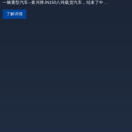
一辆重型汽车--黄河牌JN150八吨载货汽车，结束了中国不
能生产重型汽车的历史。同年5月4日，毛泽东主席视察济
了解详情
南，参观了样车并给予高度评价。1966年1月11日，朱德委
员长为之亲笔题写“黄河”二字。在社会主义建设初期，'黄
河”车享誉全国，为国民经济发展和国防建设做出了重大贡
献，成为中华民族自力更生、艰苦奋斗的标志性成果之一。
2020年，中国重汽推出全新一代黄河重卡，定位为干线物流
运输打造的高端旗舰产品，引领国内高端重卡全新发展方
向。