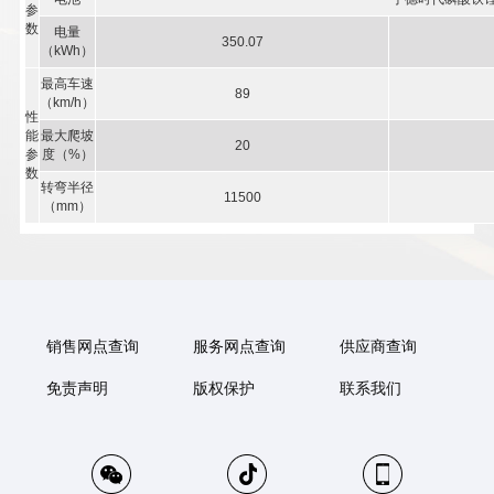
参
数
电量
350.07
（kWh）
最高车速
89
（km/h）
性
能
最大爬坡
20
参
度（%）
数
转弯半径
11500
（mm）
销售网点查询
服务网点查询
供应商查询
免责声明
版权保护
联系我们