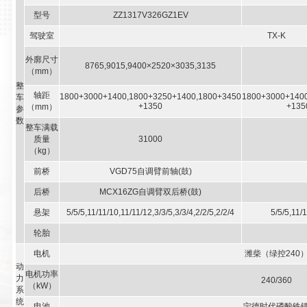
型号
ZZ1317V326GZ1EV
驾驶室
TX-K
外廓尺寸
8765,9015,9400×2520×3035,3135
（mm）
整
轴距
1800+3000+1400,1800+3250+1400,1800+3450
1800+3000+140
车
+1350
+135
（mm）
参
数
整车满载
质量
31000
（kg）
前桥
VGD75自调臂前轴(鼓)
后桥
MCX16ZG自调臂双后桥(鼓)
悬架
5/5/5,11/11/10,11/11/12,3/3/5,3/3/4,2/2/5,2/2/4
5/5/5,11/1
轮胎
电机
潍柴（绿控240
动
电机功率
力
240/360
（kW）
系
统
电池
宁德时代磷酸铁