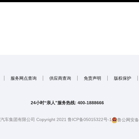
服务网点查询
供应商查询
免责声明
版权保护
24小时“亲人”服务热线: 400-1888666
团有限公司 Copyright 2021 鲁ICP备05015322号-1
鲁公网安备37