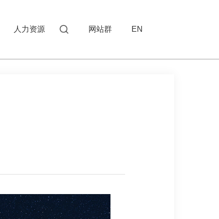
人力资源
网站群
EN