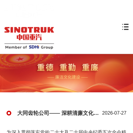
大同齿轮公司—— 深耕清廉文化建设 擦亮清廉企业新名片
2026-07-27
为深入贯彻落实党的二十大及二十届中央纪委五次全会精