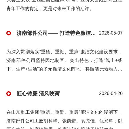
青年工作的肯定，更是对未来工作的期许。
济南部件公司—— 打造特色廉洁文化载体 营造风清气正文化氛围
2026-05-07
为深入贯彻落实“重德、重勤、重廉”廉洁文化建设要求，
济南部件公司坚持因地制宜、突出特色，打造“线上+线
下、生产+生活”的多元廉洁文化阵地，将廉洁元素融入员
工工作生活的每一处场景，让清风正气浸润企业发展的方
方面面，营造出“处处见廉、时时思廉、事事守廉、步步
匠心铸廉 清风映荷
2026-04-20
生廉”的浓厚氛围。
在山东重工集团“重德、重勤、重廉”廉洁文化的浸润下，
济南部件公司工匠胡科峰、张前进、袁龙佳、仇兴辉，以